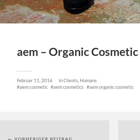
aem – Organic Cosmetic
Februar 11, 2016
in
Clients
,
Humans
aem cosmetic
aem cosmetics
aem organic cosmetic
← VORHERIGER BEITRAG